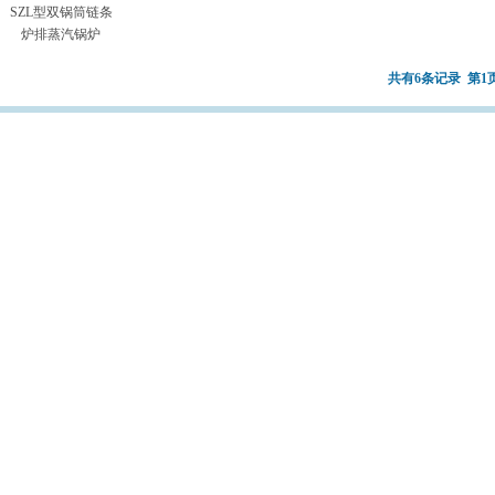
SZL型双锅筒链条
炉排蒸汽锅炉
共有
6
条记录 第
1