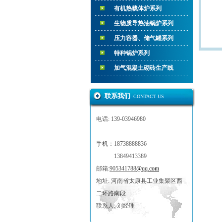
有机热载体炉系列
生物质导热油锅炉系列
压力容器、储气罐系列
特种锅炉系列
加气混凝土砌砖生产线
联系我们
CONTACT US
电话:
139-03946980
手机：18738888836
13849413389
邮箱:
905341788
@qq.com
地址: 河南省太康县工业集聚区西
二环路南段
联系人: 刘经理