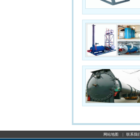
网站地图
|
联系我