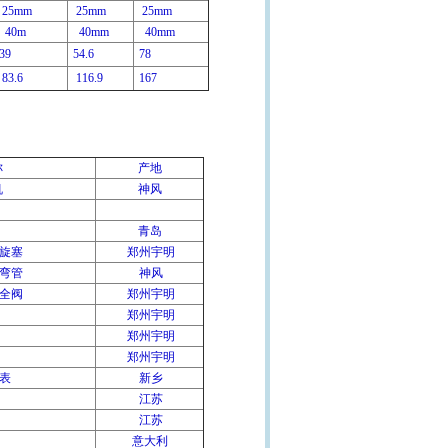
25mm
25mm
25mm
40m
40mm
40mm
39
54.6
78
83.6
116.9
167
称
产地
机
神风
青岛
旋塞
郑州宇明
弯管
神风
全阀
郑州宇明
郑州宇明
郑州宇明
郑州宇明
表
新乡
江苏
江苏
意大利