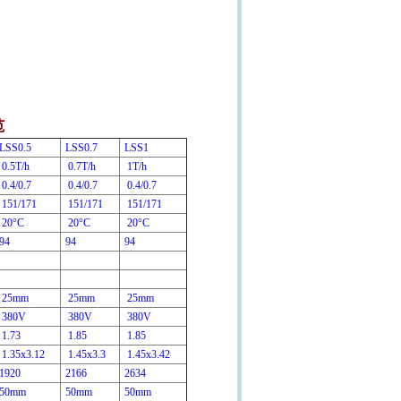
范
LSS0.5
LSS0.7
LSS1
0.5T/h
0.7T/h
1T/h
0.4/0.7
0.4/0.7
0.4/0.7
151/171
151/171
151/171
20°C
20°C
20°C
94
94
94
25mm
25mm
25mm
380V
380V
380V
1.73
1.85
1.85
1.35x3.12
1.45x3.3
1.45x3.42
1920
2166
2634
50mm
50mm
50mm