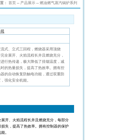
置：
首页
--
产品展示
--
燃油燃气蒸汽锅炉系列
公司
贯流式、立式三回程，燃烧器采用顶烧
并完全展开、火焰流程长并且燃烧充分，
程进行热传递，极大降低了排烟温度，减
机时的热量损失，提高了热效率。拥有控
触器的自动恢复防触电功能，通过双重防
置，强化安全机能。
全展开、火焰流程长并且燃烧充分，每部分
量损失，提高了热效率。拥有控制器的保护
机能。