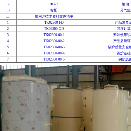
12
Φ325
烟囱
13
标配
分气缸
三
供用户技术资料文件清单
1
TK02300-FD
产品发货
2
TK02300-QD
强度计算
3
TK02300-00-1
安装使用说
4
TK02300-00-2
产品质量证
5
TK02300-00-3
锅炉质量安全
6
TK02300-00-4
锅炉基础
7
TK02300-00-5
锅炉总