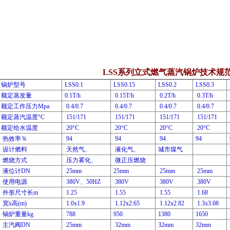
LSS系列立式燃气蒸汽锅炉技术规
锅炉型号
LSS0.1
LSS0.15
LSS0.2
LSS0.3
额定蒸发量
0.1T/h
0.15T/h
0.2T/h
0.3T/h
额定工作压力Mpa
0.4/0.7
0.4/0.7
0.4/0.7
0.4/0.7
额定蒸汽温度°C
151/171
151/171
151/171
151/171
额定给水温度
20°C
20°C
20°C
20°C
热效率％
94
94
94
94
设计燃料
天然气、
液化气、
城市煤气
燃烧方式
压力雾化、
微正压燃烧
液位计DN
25mm
25mm
25mm
25mm
使用电源
380V、50HZ
380V
380V
380V
外形尺寸长m
1.25
1.55
1.55
1.68
宽x高(m)
1.0x1.9
1.12x2.65
1.12x2.82
1.3x3.08
锅炉重量kg
788
950
1380
1650
主汽阀DN
25mm
32mm
32mm
32mm