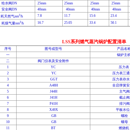
给水阀DN
25mm
25mm
25mm
25mm
安全阀DN
40mm
40mm
40mm
40mm
3
7.8
11.7
15.6
23.4
耗天然气nm
/h
3
16.7
25.05
33.4
50.1
耗煤气量nm
/h
LSS系列燃气蒸汽锅炉配置清单
序号
图号或型号
产品名
一
锅炉主
二
阀门仪表及安全附件
1
YC
压力表
2
YC
压力表三通
3
GGT
压力表存水
4
A48H
全启弹簧安
5
J44H
主气阀
6
J41H
截止阀
7
P41H
排污阀
8
X49X
平板水位
9
GB
螺栓
10
GB
螺母
11
BT
燃烧机