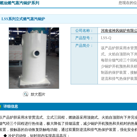
燃油燃气蒸汽锅炉系列
您现在的位
LSS系列立式燃气蒸汽锅炉
公司名称：
河南省神风锅炉有限
产品型号：
LSS-Q
产品简介：
该产品炉胆采用水管
式。火焰自顶部向下
每部分烟气经三个回
少锅炉开机预热和关
制器的保护装置，接
逆流和排气热保护装
详细信息
该
产品炉胆采用水管贯流式、立式三回程，燃烧器采用顶烧式。火焰自顶部向下并完
烟气经三个回程进行热传递，极大降低了排烟温度，减少锅炉开机预热和关机时的热
装置，接触器的自动恢复防触电功能，通过双重防逆流和排气热保护装置，强化安全
◆ 冷炉启动快，短时间内实现高温高压；